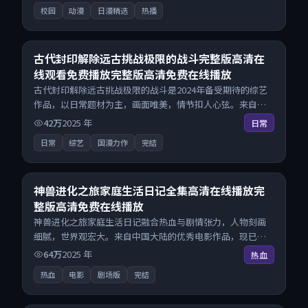
扰。
校园
动漫
日漫精选
热播
25:53
8.9
古代封印解除远古挑战极限的战斗完整版高清在
线观看免费播放完整版高清免费在线播放
古代封印解除远古挑战极限的战斗是2024年备受期待的综艺
作品，以日常题材为主，画面唯美，情节扣人心弦。来自韩
国的优秀综艺作品，每日精选上新，免费畅享纯净观影空
42万
2025
年
日常
间，全平台无缝衔接。
日常
综艺
国漫力作
完结
26:20
8.0
神兽进化之旅家庭生活日记全集高清在线播放完
整版高清免费在线播放
神兽进化之旅家庭生活日记融合热血与剧情张力，人物刻画
细腻，世界观宏大。来自中国大陆的优秀电影作品，现已开
放无广告高清电影免费在线观看，一键秒播即点即看。
64万
2025
年
热血
热血
电影
剧场版
完结
23:25