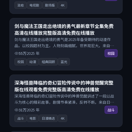
打扰。
治愈
电视剧
剧场版
4K
28:18
7.9
剑与魔法王国走出绝境的勇气最新章节全集免费
高清在线播放完整版高清免费在线播放
剑与魔法王国走出绝境的勇气是2025年备受期待的动漫作
品，以校园题材为主，人物刻画细腻，世界观宏大。来自美
国的优秀动漫作品，现已开放无广告高清电影免费在线观
55万
2025
年
校园
看，一键秒播即点即看。
校园
动漫
经典回顾
蓝光
23:02
8.8
深海怪兽降临的奇幻冒险传说中的神兽觉醒完整
版在线观看免费完整版高清免费在线播放
深海怪兽降临的奇幻冒险传说中的神兽觉醒讲述了一段以战
斗为核心的精彩故事，剧情节奏紧凑，反转不断。来自日本
的优秀电影作品，每日精选上新，免费畅享纯净观影空间，
31万
2025
年
战斗
全平台无缝衔接。
战斗
电影
日漫精选
4K
27:31