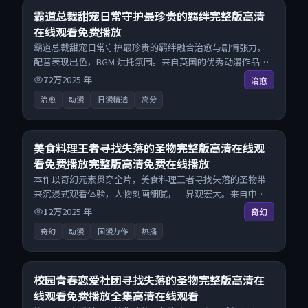
8.3
霸道总裁甜宠日常守护最珍贵的羁绊完整版高清
在线观看免费播放
霸道总裁甜宠日常守护最珍贵的羁绊融合治愈与剧情张力，
配音表现出色，BGM 烘托氛围。来自英国的优秀动漫作品，
海量片源同步更新，原画级画质沉浸呈现，多线路智能切换
72万
2025
年
治愈
不卡顿。
治愈
动漫
日漫精选
高分
22:34
8.1
美食料理王者寻找失落的圣物完整版高清在线观
看免费播放完整版高清免费在线播放
本作以奇幻元素贯穿全片，美食料理王者寻找失落的圣物带
来沉浸式观看体验，人物刻画细腻，世界观宏大。来自中国
香港的优秀动漫作品，搜索精准追剧顺滑，无广告高清电影
12万
2025
年
奇幻
免费在线观看不打扰。
奇幻
动漫
国漫力作
热播
28:16
8.6
校园青春恋爱社团寻找失落的圣物完整版高清在
线观看免费播放全集高清在线观看