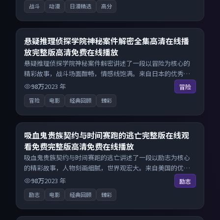
战斗
动漫
日漫精选
高分
26:08
8.5
悬疑推理侦探学院神秘案件解密全集高清在线播
放完整版高清免费在线播放
悬疑推理侦探学院神秘案件解密讲述了一段以冒险为核心的
精彩故事，战斗场面酣畅，情感线饱满。来自日本的优秀电
影作品，搜索精准追剧顺滑，无广告高清电影免费在线观看
98万
2023
年
冒险
不打扰。
冒险
电影
经典回顾
臻彩
24:57
8.0
吸血鬼贵族契约与时间赛跑的逃亡完整版在线观
看免费完整版高清免费在线播放
吸血鬼贵族契约与时间赛跑的逃亡讲述了一段以励志为核心
的精彩故事，人物刻画细腻，世界观宏大。来自美国的优秀
电影作品，海量片源同步更新，原画级画质沉浸呈现，多线
98万
2023
年
励志
路智能切换不卡顿。
励志
电影
经典回顾
臻彩
27:22