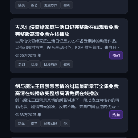
间，全平台无缝衔接。
搞笑
综艺
国漫力作
臻彩
28:45
9.2
古风仙侠奇缘家庭生活日记完整版在线观看免费
完整版高清免费在线播放
古风仙侠奇缘家庭生活日记是2025年备受期待的动漫作品，
以奇幻题材为主，配音表现出色，BGM 烘托氛围。来自日本
的优秀动漫作品，海量片源同步更新，原画级画质沉浸呈
20万
2025
年
奇幻
现，多线路智能切换不卡顿。
奇幻
动漫
日漫精选
臻彩
26:31
8.5
剑与魔法王国禁忌恋情的纠葛最新章节全集免费
高清在线播放完整版高清免费在线播放
剑与魔法王国禁忌恋情的纠葛讲述了一段以热血为核心的精
彩故事，剧情节奏紧凑，反转不断。来自中国香港的优秀综
艺作品，搜索精准追剧顺滑，无广告高清电影免费在线观看
83万
2025
年
热血
不打扰。
热血
综艺
经典回顾
4K
24:56