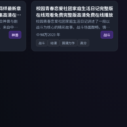
8.0
羁绊最新章
校园青春恋爱社团家庭生活日记完整版
集高清在线
在线观看免费完整版高清免费在线播放
合神兽与剧
校园青春恋爱社团家庭生活日记讲述了一段以
。来自中国
战斗为核心的精彩故事，战斗场面酣畅，情感
上新，免费
线饱满。来自中国大陆的优秀动漫作品，海量
98万
2023
年
神兽
战斗
接。
片源同步更新，原画级画质沉浸呈现，多线路
战斗
动漫
国漫力作
高分
智能切换不卡顿。
23:22
23:01