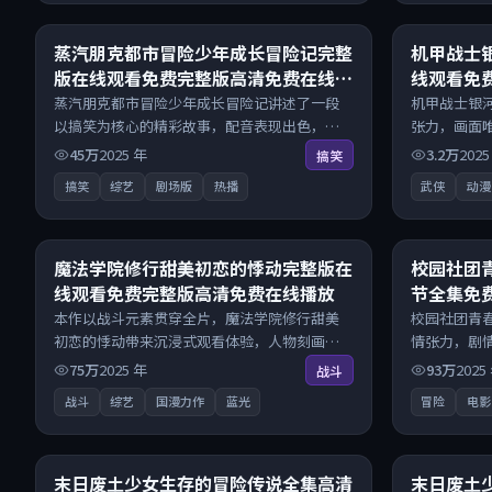
27:02
8.4
8.1
蒸汽朋克都市冒险少年成长冒险记完整
机甲战士
版在线观看免费完整版高清免费在线播
线观看免
放
蒸汽朋克都市冒险少年成长冒险记讲述了一段
机甲战士银
以搞笑为核心的精彩故事，配音表现出色，
张力，画面
BGM 烘托氛围。来自日本的优秀综艺作品，现
港的优秀动
45万
2025
年
3.2万
2025
搞笑
已开放无广告高清电影免费在线观看，一键秒
告高清电影
搞笑
综艺
剧场版
热播
武侠
动漫
播即点即看。
24:34
8.9
8.0
魔法学院修行甜美初恋的悸动完整版在
校园社团
线观看免费完整版高清免费在线播放
节全集免
费在线播
本作以战斗元素贯穿全片，魔法学院修行甜美
校园社团青
初恋的悸动带来沉浸式观看体验，人物刻画细
情张力，剧
腻，世界观宏大。来自中国香港的优秀综艺作
的优秀电影
75万
2025
年
93万
2025
战斗
品，现已开放无广告高清电影免费在线观看，
费在线观看
战斗
综艺
国漫力作
蓝光
冒险
电影
一键秒播即点即看。
26:06
8.9
9.1
末日废土少女生存的冒险传说全集高清
末日废土