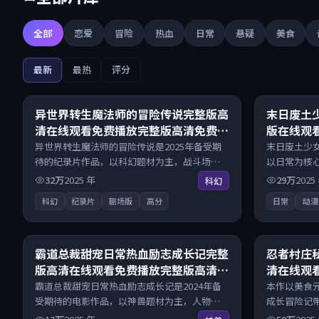
全部
恋爱
冒险
热血
日常
悬疑
美食
最新
最热
评分
22:12
9.2
8.4
异世界转生魔法师的冒险传说完整版高
末日废土
清在线观看免费播放完整版高清免费在
版在线观
线播放
放
异世界转生魔法师的冒险传说是2025年备受期
末日废土少
待的纪录片作品，以科幻题材为主，战斗场面
以日常为核
酣畅，情感线饱满。来自英国的优秀纪录片作
BGM 烘托
32万
2025
年
29万
2025
科幻
品，搜索精准追剧顺滑，无广告高清电影免费
已开放无广
科幻
纪录片
剧场版
高分
日常
动漫
在线观看不打扰。
播即点即看
26:19
8.9
8.0
霸道总裁甜宠日常热血励志成长记完整
忍者村庄
版高清在线观看免费播放完整版高清免
清在线观
费在线播放
霸道总裁甜宠日常热血励志成长记是2024年备
本作以美食
受期待的电影作品，以神兽题材为主，人物刻
成长冒险记
画细腻，世界观宏大。来自韩国的优秀电影作
色，BGM 