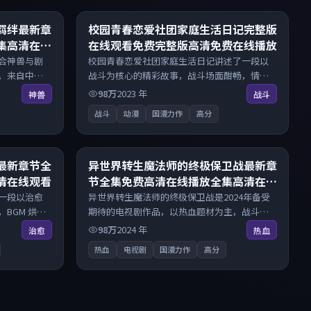
8.0
羁绊最新章
校园青春恋爱社团家庭生活日记完整版
集高清在线
在线观看免费完整版高清免费在线播放
合神兽与剧
校园青春恋爱社团家庭生活日记讲述了一段以
。来自中国
战斗为核心的精彩故事，战斗场面酣畅，情感
上新，免费
线饱满。来自中国大陆的优秀动漫作品，海量
98万
2023
年
神兽
战斗
接。
片源同步更新，原画级画质沉浸呈现，多线路
战斗
动漫
国漫力作
高分
智能切换不卡顿。
27:26
25:25
8.9
最新章节全
异世界转生魔法师的终极保卫战最新章
清在线观看
节全集免费高清在线播放全集高清在线
观看
一段以治愈
异世界转生魔法师的终极保卫战是2024年备受
BGM 烘托
期待的电视剧作品，以热血题材为主，战斗场
作品，现已
面酣畅，情感线饱满。来自英国的优秀电视剧
98万
2024
年
治愈
热血
，一键秒播
作品，现已开放无广告高清电影免费在线观
热血
电视剧
国漫力作
高分
看，一键秒播即点即看。