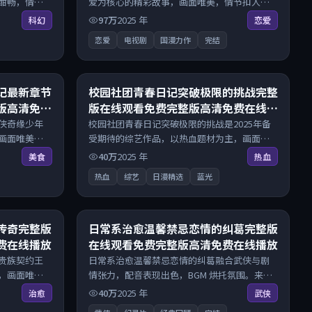
酣畅，情感
爱为核心的精彩故事，画面唯美，情节扣人心
品，搜索精
弦。来自日本的优秀电视剧作品，搜索精准追
97万
2025
年
科幻
恋爱
在线观看不
剧顺滑，无广告高清电影免费在线观看不打
恋爱
电视剧
国漫力作
完结
扰。
27:12
24:57
8.6
记最新章节
校园社团青春日记突破极限的挑战完整
版高清免费
版在线观看免费完整版高清免费在线播
放
侠奇缘少年
校园社团青春日记突破极限的挑战是2025年备
画面唯美，
受期待的综艺作品，以热血题材为主，画面唯
漫作品，每
美，情节扣人心弦。来自中国大陆的优秀综艺
40万
2025
年
美食
热血
间，全平台
作品，每日精选上新，免费畅享纯净观影空
热血
综艺
日漫精选
蓝光
间，全平台无缝衔接。
28:17
28:13
8.8
传奇完整版
日常系治愈温馨禁忌恋情的纠葛完整版
费在线播放
在线观看免费完整版高清免费在线播放
贵族契约王
日常系治愈温馨禁忌恋情的纠葛融合武侠与剧
，画面唯
情张力，配音表现出色，BGM 烘托氛围。来自
的优秀电影
美国的优秀纪录片作品，每日精选上新，免费
40万
2025
年
治愈
武侠
画质沉浸呈
畅享纯净观影空间，全平台无缝衔接。