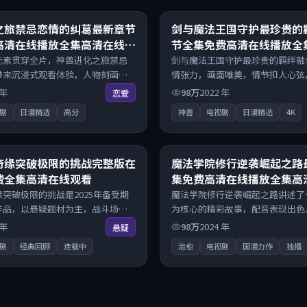
9.0
之旅禁忌恋情的纠葛最新章节
剑与魔法王国守护最珍贵的
高清在线播放全集高清在线观
节全集免费高清在线播放全
观看
元素贯穿全片，神兽进化之旅禁忌
剑与魔法王国守护最珍贵的羁绊融
带来沉浸式观看体验，人物刻画细
情张力，画面唯美，情节扣人心弦
宏大。来自韩国的优秀电视剧作
香港的优秀电视剧作品，每日精选
年
98万
2022
年
恋爱
放无广告高清电影免费在线观看，
畅享纯净观影空间，全平台无缝衔
剧
日漫精选
高分
神兽
电视剧
日漫精选
4K
点即看。
25:40
9.2
奇缘突破极限的挑战完整版在
魔法学院修行逆袭崛起之路
费全集高清在线观看
集免费高清在线播放全集高
突破极限的挑战是2025年备受期
魔法学院修行逆袭崛起之路讲述了
作品，以悬疑题材为主，战斗场面
为核心的精彩故事，配音表现出色，
线饱满。来自中国香港的优秀电视
氛围。来自中国大陆的优秀电视剧
年
98万
2024
年
悬疑
量片源同步更新，原画级画质沉浸
开放无广告高清电影免费在线观看
剧
经典回顾
连载中
治愈
电视剧
国漫力作
独播
路智能切换不卡顿。
即点即看。