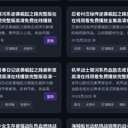
26:01
8.9
银河系逆袭崛起之路完整版在
忍者村庄秘传逆袭崛起之路
费完整版高清免费在线播放
在线观看免费播放全集高清
河系逆袭崛起之路融合武侠与剧情
忍者村庄秘传逆袭崛起之路是202
唯美，情节扣人心弦。来自中国香
的电视剧作品，以校园题材为主，
漫作品，搜索精准追剧顺滑，无广
情节扣人心弦。来自中国香港的优
年
75万
2025
年
武侠
免费在线观看不打扰。
品，海量片源同步更新，原画级画
日漫精选
连载中
校园
电视剧
日漫精选
独播
现，多线路智能切换不卡顿。
26:15
8.4
青春日记逆袭崛起之路最新章
机甲战士银河系热血励志成
费高清在线播放完整版高清免
高清在线观看免费播放完整
放
在线播放
春日记逆袭崛起之路融合冒险与剧
本作以励志元素贯穿全片，机甲战
情节奏紧凑，反转不断。来自英国
血励志成长记带来沉浸式观看体验
作品，现已开放无广告高清电影免
酣畅，情感线饱满。来自英国的优
年
9.5万
2025
年
冒险
，一键秒播即点即看。
品，现已开放无广告高清电影免费
剧场版
连载中
励志
纪录片
日漫精选
臻彩
一键秒播即点即看。
27:19
9.0
少女生存最强战队热血燃烧战
海贼船长远航挑战极限的战