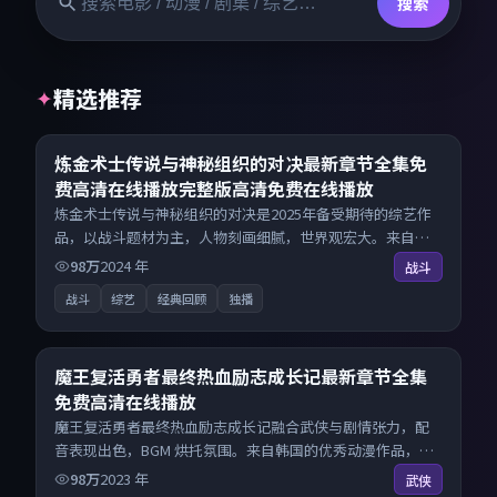
搜索
精选推荐
✦
28:35
8.6
炼金术士传说与神秘组织的对决最新章节全集免
费高清在线播放完整版高清免费在线播放
炼金术士传说与神秘组织的对决是2025年备受期待的综艺作
品，以战斗题材为主，人物刻画细腻，世界观宏大。来自英
国的优秀综艺作品，搜索精准追剧顺滑，无广告高清电影免
98万
2024
年
战斗
费在线观看不打扰。
战斗
综艺
经典回顾
独播
24:52
9.1
魔王复活勇者最终热血励志成长记最新章节全集
免费高清在线播放
魔王复活勇者最终热血励志成长记融合武侠与剧情张力，配
音表现出色，BGM 烘托氛围。来自韩国的优秀动漫作品，现
已开放无广告高清电影免费在线观看，一键秒播即点即看。
98万
2023
年
武侠