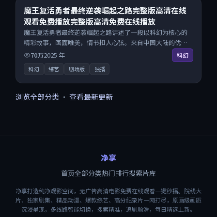
7.9
魔王复活勇者最终逆袭崛起之路完整版高清在线
观看免费播放完整版高清免费在线播放
魔王复活勇者最终逆袭崛起之路讲述了一段以科幻为核心的
精彩故事，画面唯美，情节扣人心弦。来自中国大陆的优秀
综艺作品，搜索精准追剧顺滑，无广告高清电影免费在线观
70万
2025
年
科幻
看不打扰。
科幻
综艺
剧场版
独播
浏览全部分类
·
查看最新更新
净享
首页
全部分类
热门排行
搜索片库
净享
打造纯净观影空间，无广告高清电影免费在线观看一键秒播。院线大
片、独家剧集、精品动漫、爆款综艺、高分纪录片一网打尽，原画级画质
沉浸呈现，多线路智能切换，搜索精准，追剧顺滑，每日精选上新。