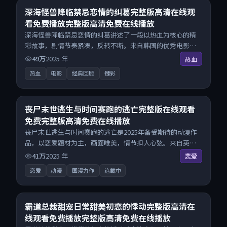
8.0
深海怪兽降临禁忌恋情的纠葛完整版高清在线观
看免费播放完整版高清免费在线播放
深海怪兽降临禁忌恋情的纠葛讲述了一段以热血为核心的精
彩故事，剧情节奏紧凑，反转不断。来自韩国的优秀电影作
品，搜索精准追剧顺滑，无广告高清电影免费在线观看不打
49万
2025
年
热血
扰。
热血
电影
经典回顾
臻彩
23:01
7.9
丧尸末世逃生与时间赛跑的逃亡完整版在线观看
免费完整版高清免费在线播放
丧尸末世逃生与时间赛跑的逃亡是2025年备受期待的动漫作
品，以恋爱题材为主，画面唯美，情节扣人心弦。来自英国
的优秀动漫作品，每日精选上新，免费畅享纯净观影空间，
41万
2025
年
恋爱
全平台无缝衔接。
恋爱
动漫
国漫力作
连载中
24:03
8.9
霸道总裁甜宠日常甜美初恋的悸动完整版高清在
线观看免费播放完整版高清免费在线播放