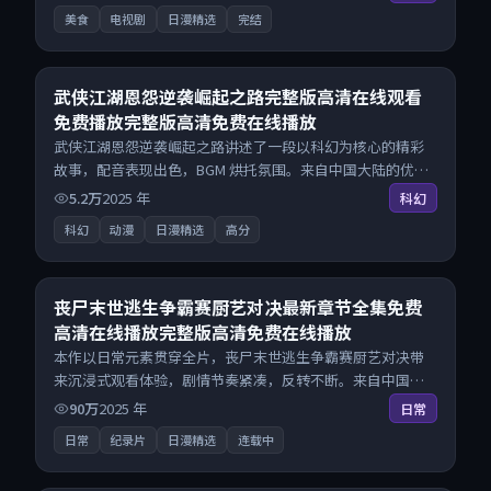
美食
电视剧
日漫精选
完结
26:58
9.3
武侠江湖恩怨逆袭崛起之路完整版高清在线观看
免费播放完整版高清免费在线播放
武侠江湖恩怨逆袭崛起之路讲述了一段以科幻为核心的精彩
故事，配音表现出色，BGM 烘托氛围。来自中国大陆的优秀
动漫作品，海量片源同步更新，原画级画质沉浸呈现，多线
5.2万
2025
年
科幻
路智能切换不卡顿。
科幻
动漫
日漫精选
高分
23:05
8.8
丧尸末世逃生争霸赛厨艺对决最新章节全集免费
高清在线播放完整版高清免费在线播放
本作以日常元素贯穿全片，丧尸末世逃生争霸赛厨艺对决带
来沉浸式观看体验，剧情节奏紧凑，反转不断。来自中国香
港的优秀纪录片作品，搜索精准追剧顺滑，无广告高清电影
90万
2025
年
日常
免费在线观看不打扰。
日常
纪录片
日漫精选
连载中
23:05