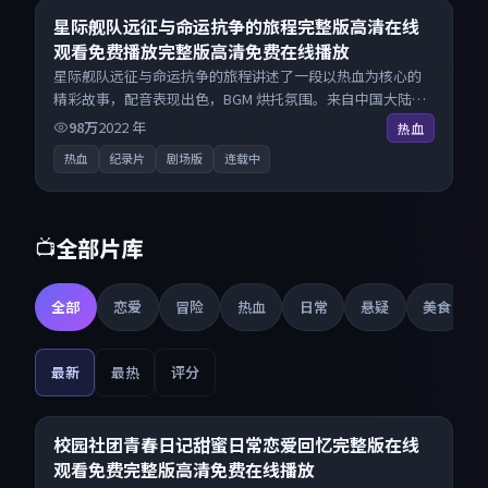
8.7
星际舰队远征与命运抗争的旅程完整版高清在线
观看免费播放完整版高清免费在线播放
星际舰队远征与命运抗争的旅程讲述了一段以热血为核心的
精彩故事，配音表现出色，BGM 烘托氛围。来自中国大陆的
优秀纪录片作品，现已开放无广告高清电影免费在线观看，
98万
2022
年
热血
一键秒播即点即看。
热血
纪录片
剧场版
连载中
全部片库
📺
全部
恋爱
冒险
热血
日常
悬疑
美食
最新
最热
评分
27:04
8.5
校园社团青春日记甜蜜日常恋爱回忆完整版在线
观看免费完整版高清免费在线播放