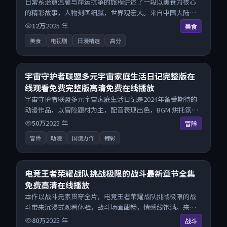
日常系治愈温馨与命运抗争的旅程讲述了一段以美食为核心
的精彩故事，人物刻画细腻，世界观宏大。来自中国大陆的
优秀电视剧作品，海量片源同步更新，原画级画质沉浸呈
12万
2025
年
美食
现，多线路智能切换不卡顿。
美食
电视剧
日漫精选
高分
27:39
8.1
宇宙守护者联盟多元宇宙家庭生活日记完整版在
线观看免费完整版高清免费在线播放
宇宙守护者联盟多元宇宙家庭生活日记是2024年备受期待的
动漫作品，以冒险题材为主，配音表现出色，BGM 烘托氛
围。来自英国的优秀动漫作品，海量片源同步更新，原画级
50万
2025
年
冒险
画质沉浸呈现，多线路智能切换不卡顿。
冒险
动漫
国漫力作
臻彩
23:35
8.3
电竞王者荣耀战队挑战极限的战斗最新章节全集
免费高清在线播放
本作以战斗元素贯穿全片，电竞王者荣耀战队挑战极限的战
斗带来沉浸式观看体验，战斗场面酣畅，情感线饱满。来自
中国大陆的优秀动漫作品，现已开放无广告高清电影免费在
80万
2025
年
战斗