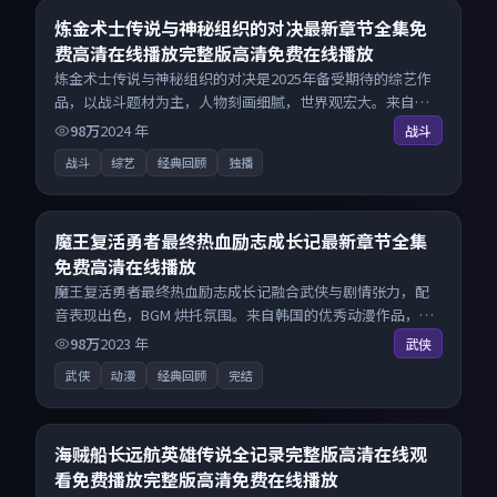
8.6
炼金术士传说与神秘组织的对决最新章节全集免
费高清在线播放完整版高清免费在线播放
炼金术士传说与神秘组织的对决是2025年备受期待的综艺作
品，以战斗题材为主，人物刻画细腻，世界观宏大。来自英
国的优秀综艺作品，搜索精准追剧顺滑，无广告高清电影免
98万
2024
年
战斗
费在线观看不打扰。
战斗
综艺
经典回顾
独播
24:52
9.1
魔王复活勇者最终热血励志成长记最新章节全集
免费高清在线播放
魔王复活勇者最终热血励志成长记融合武侠与剧情张力，配
音表现出色，BGM 烘托氛围。来自韩国的优秀动漫作品，现
已开放无广告高清电影免费在线观看，一键秒播即点即看。
98万
2023
年
武侠
武侠
动漫
经典回顾
完结
26:32
8.3
海贼船长远航英雄传说全记录完整版高清在线观
看免费播放完整版高清免费在线播放