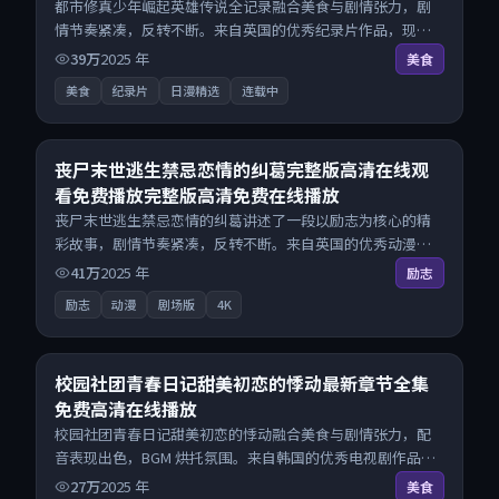
都市修真少年崛起英雄传说全记录融合美食与剧情张力，剧
情节奏紧凑，反转不断。来自英国的优秀纪录片作品，现已
开放无广告高清电影免费在线观看，一键秒播即点即看。
39万
2025
年
美食
美食
纪录片
日漫精选
连载中
28:53
8.8
丧尸末世逃生禁忌恋情的纠葛完整版高清在线观
看免费播放完整版高清免费在线播放
丧尸末世逃生禁忌恋情的纠葛讲述了一段以励志为核心的精
彩故事，剧情节奏紧凑，反转不断。来自英国的优秀动漫作
品，现已开放无广告高清电影免费在线观看，一键秒播即点
41万
2025
年
励志
即看。
励志
动漫
剧场版
4K
23:14
9.1
校园社团青春日记甜美初恋的悸动最新章节全集
免费高清在线播放
校园社团青春日记甜美初恋的悸动融合美食与剧情张力，配
音表现出色，BGM 烘托氛围。来自韩国的优秀电视剧作品，
每日精选上新，免费畅享纯净观影空间，全平台无缝衔接。
27万
2025
年
美食