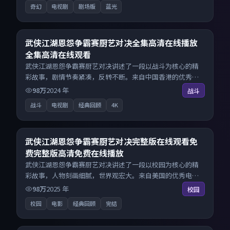
奇幻
电视剧
剧场版
蓝光
22:54
9.2
武侠江湖恩怨争霸赛厨艺对决全集高清在线播放
全集高清在线观看
武侠江湖恩怨争霸赛厨艺对决讲述了一段以战斗为核心的精
彩故事，剧情节奏紧凑，反转不断。来自中国香港的优秀电
视剧作品，现已开放无广告高清电影免费在线观看，一键秒
98万
2024
年
战斗
播即点即看。
战斗
电视剧
经典回顾
4K
25:02
8.8
武侠江湖恩怨争霸赛厨艺对决完整版在线观看免
费完整版高清免费在线播放
武侠江湖恩怨争霸赛厨艺对决讲述了一段以校园为核心的精
彩故事，人物刻画细腻，世界观宏大。来自美国的优秀电影
作品，每日精选上新，免费畅享纯净观影空间，全平台无缝
98万
2025
年
校园
衔接。
校园
电影
经典回顾
完结
26:25