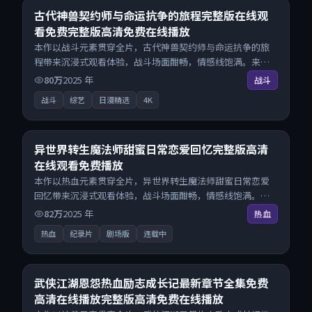
7.8
古代神兽契约师与命运抗争的旅程完整版在线观
看免费完整版高清免费在线播放
本作以战斗元素贯穿全片，古代神兽契约师与命运抗争的旅
程带来沉浸式观看体验，战斗场面酣畅，情感线饱满。来自
英国的优秀综艺作品，海量片源同步更新，原画级画质沉浸
80万
2025
年
战斗
呈现，多线路智能切换不卡顿。
战斗
综艺
日漫精选
4K
24:33
9.0
异世界转生魔法师甜蜜日常恋爱回忆完整版高清
在线观看免费播放
本作以热血元素贯穿全片，异世界转生魔法师甜蜜日常恋爱
回忆带来沉浸式观看体验，战斗场面酣畅，情感线饱满。来
自英国的优秀纪录片作品，现已开放无广告高清电影免费在
82万
2025
年
热血
线观看，一键秒播即点即看。
热血
纪录片
剧场版
连载中
22:57
9.0
武侠江湖恩怨热血励志成长记最新章节全集免费
高清在线播放完整版高清免费在线播放