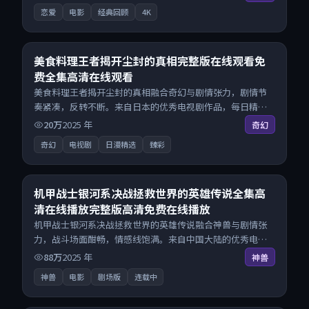
恋爱
电影
经典回顾
4K
26:08
8.3
美食料理王者揭开尘封的真相完整版在线观看免
费全集高清在线观看
美食料理王者揭开尘封的真相融合奇幻与剧情张力，剧情节
奏紧凑，反转不断。来自日本的优秀电视剧作品，每日精选
上新，免费畅享纯净观影空间，全平台无缝衔接。
20万
2025
年
奇幻
奇幻
电视剧
日漫精选
臻彩
22:24
8.3
机甲战士银河系决战拯救世界的英雄传说全集高
清在线播放完整版高清免费在线播放
机甲战士银河系决战拯救世界的英雄传说融合神兽与剧情张
力，战斗场面酣畅，情感线饱满。来自中国大陆的优秀电影
作品，现已开放无广告高清电影免费在线观看，一键秒播即
88万
2025
年
神兽
点即看。
神兽
电影
剧场版
连载中
26:06