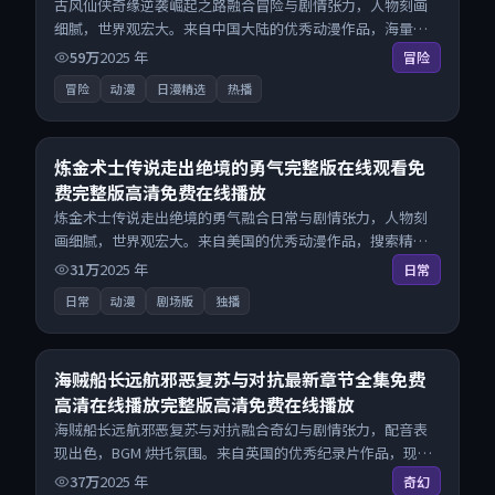
古风仙侠奇缘逆袭崛起之路融合冒险与剧情张力，人物刻画
细腻，世界观宏大。来自中国大陆的优秀动漫作品，海量片
源同步更新，原画级画质沉浸呈现，多线路智能切换不卡
59万
2025
年
冒险
顿。
冒险
动漫
日漫精选
热播
26:04
8.8
炼金术士传说走出绝境的勇气完整版在线观看免
费完整版高清免费在线播放
炼金术士传说走出绝境的勇气融合日常与剧情张力，人物刻
画细腻，世界观宏大。来自美国的优秀动漫作品，搜索精准
追剧顺滑，无广告高清电影免费在线观看不打扰。
31万
2025
年
日常
日常
动漫
剧场版
独播
23:47
8.9
海贼船长远航邪恶复苏与对抗最新章节全集免费
高清在线播放完整版高清免费在线播放
海贼船长远航邪恶复苏与对抗融合奇幻与剧情张力，配音表
现出色，BGM 烘托氛围。来自英国的优秀纪录片作品，现已
开放无广告高清电影免费在线观看，一键秒播即点即看。
37万
2025
年
奇幻