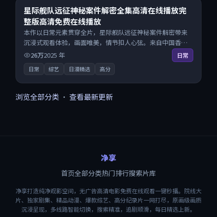
8.7
星际舰队远征神秘案件解密全集高清在线播放完
整版高清免费在线播放
本作以日常元素贯穿全片，星际舰队远征神秘案件解密带来
沉浸式观看体验，画面唯美，情节扣人心弦。来自中国香港
的优秀综艺作品，海量片源同步更新，原画级画质沉浸呈
26万
2025
年
日常
现，多线路智能切换不卡顿。
日常
综艺
日漫精选
高分
浏览全部分类
·
查看最新更新
净享
首页
全部分类
热门排行
搜索片库
净享
打造纯净观影空间，无广告高清电影免费在线观看一键秒播。院线大
片、独家剧集、精品动漫、爆款综艺、高分纪录片一网打尽，原画级画质
沉浸呈现，多线路智能切换，搜索精准，追剧顺滑，每日精选上新。