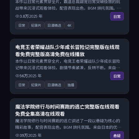
本作以日常元素贯穿全片，霸道总裁甜宠日常突破极限的挑
战带来沉浸式观看体验，配音表现出色，BGM 烘托氛围。来
自美国的优秀纪录片作品，海量片源同步更新，原画级画质
3.8万
2025
年
日常
沉浸呈现，多线路智能切换不卡顿。
日常
纪录片
日漫精选
4K
25:08
9.2
电竞王者荣耀战队少年成长冒险记完整版在线观
看免费完整版高清免费在线播放
本作以日常元素贯穿全片，电竞王者荣耀战队少年成长冒险
记带来沉浸式观看体验，剧情节奏紧凑，反转不断。来自韩
国的优秀纪录片作品，现已开放无广告高清电影免费在线观
56万
2025
年
日常
看，一键秒播即点即看。
日常
纪录片
日漫精选
独播
25:51
7.9
魔法学院修行与时间赛跑的逃亡完整版在线观看
免费全集高清在线观看
魔法学院修行与时间赛跑的逃亡讲述了一段以悬疑为核心的
精彩故事，配音表现出色，BGM 烘托氛围。来自日本的优秀
电视剧作品，每日精选上新，免费畅享纯净观影空间，全平
39万
2025
年
悬疑