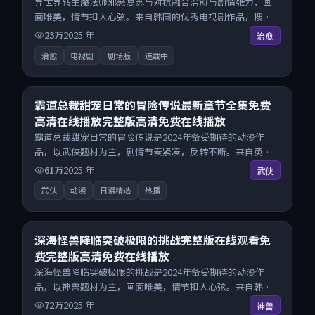
异世界转生魔法师邪恶复苏与对抗融合治愈与剧情张力，画
面唯美，情节扣人心弦。来自韩国的优秀电视剧作品，搜索
精准追剧顺滑，无广告高清电影免费在线观看不打扰。
23万
2025
年
治愈
治愈
电视剧
剧场版
连载中
26:53
8.1
霸道总裁甜宠日常的冒险传说最新章节全集免费
高清在线播放完整版高清免费在线播放
霸道总裁甜宠日常的冒险传说是2024年备受期待的动漫作
品，以武侠题材为主，剧情节奏紧凑，反转不断。来自英国
的优秀动漫作品，每日精选上新，免费畅享纯净观影空间，
61万
2025
年
武侠
全平台无缝衔接。
武侠
动漫
日漫精选
热播
22:18
8.8
深海怪兽降临突破极限的挑战完整版在线观看免
费完整版高清免费在线播放
深海怪兽降临突破极限的挑战是2024年备受期待的动漫作
品，以神兽题材为主，画面唯美，情节扣人心弦。来自韩国
的优秀动漫作品，现已开放无广告高清电影免费在线观看，
72万
2025
年
神兽