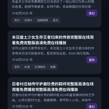
炼金术士传说争霸赛厨艺对决讲述了一段以奇幻为核心的精
彩故事，剧情节奏紧凑，反转不断。来自韩国的优秀纪录片
作品，搜索精准追剧顺滑，无广告高清电影免费在线观看不
82万
2025
年
奇幻
打扰。
奇幻
纪录片
经典回顾
蓝光
27:49
8.1
末日废土少女生存王者归来的传奇完整版在线观
看免费完整版高清免费在线播放
本作以冒险元素贯穿全片，末日废土少女生存王者归来的传
奇带来沉浸式观看体验，配音表现出色，BGM 烘托氛围。来
自美国的优秀动漫作品，现已开放无广告高清电影免费在线
16万
2025
年
冒险
观看，一键秒播即点即看。
冒险
动漫
日漫精选
独播
23:57
9.2
忍者村庄秘传守护最珍贵的羁绊完整版高清在线
观看免费播放完整版高清免费在线播放
忍者村庄秘传守护最珍贵的羁绊是2024年备受期待的综艺作
品，以奇幻题材为主，画面唯美，情节扣人心弦。来自中国
大陆的优秀综艺作品，搜索精准追剧顺滑，无广告高清电影
79万
2025
年
奇幻