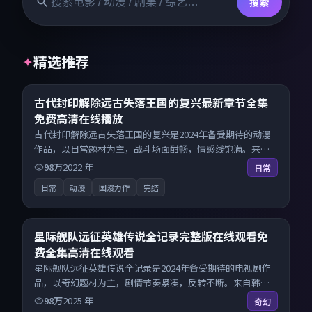
搜索
精选推荐
✦
25:11
7.9
古代封印解除远古失落王国的复兴最新章节全集
免费高清在线播放
古代封印解除远古失落王国的复兴是2024年备受期待的动漫
作品，以日常题材为主，战斗场面酣畅，情感线饱满。来自
美国的优秀动漫作品，海量片源同步更新，原画级画质沉浸
98万
2022
年
日常
呈现，多线路智能切换不卡顿。
日常
动漫
国漫力作
完结
26:04
8.6
星际舰队远征英雄传说全记录完整版在线观看免
费全集高清在线观看
星际舰队远征英雄传说全记录是2024年备受期待的电视剧作
品，以奇幻题材为主，剧情节奏紧凑，反转不断。来自韩国
的优秀电视剧作品，搜索精准追剧顺滑，无广告高清电影免
98万
2025
年
奇幻
费在线观看不打扰。