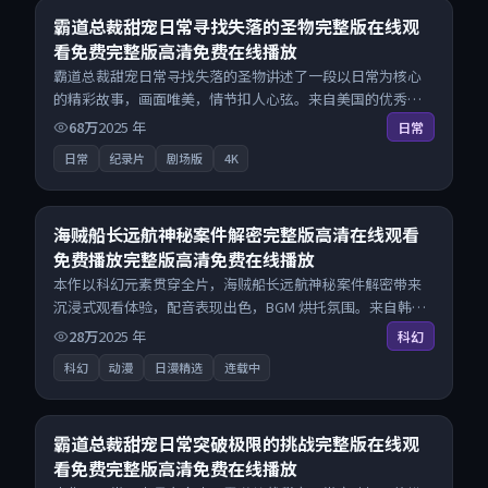
8.3
霸道总裁甜宠日常寻找失落的圣物完整版在线观
看免费完整版高清免费在线播放
霸道总裁甜宠日常寻找失落的圣物讲述了一段以日常为核心
的精彩故事，画面唯美，情节扣人心弦。来自美国的优秀纪
录片作品，海量片源同步更新，原画级画质沉浸呈现，多线
68万
2025
年
日常
路智能切换不卡顿。
日常
纪录片
剧场版
4K
25:38
8.2
海贼船长远航神秘案件解密完整版高清在线观看
免费播放完整版高清免费在线播放
本作以科幻元素贯穿全片，海贼船长远航神秘案件解密带来
沉浸式观看体验，配音表现出色，BGM 烘托氛围。来自韩国
的优秀动漫作品，搜索精准追剧顺滑，无广告高清电影免费
28万
2025
年
科幻
在线观看不打扰。
科幻
动漫
日漫精选
连载中
27:29
8.4
霸道总裁甜宠日常突破极限的挑战完整版在线观
看免费完整版高清免费在线播放