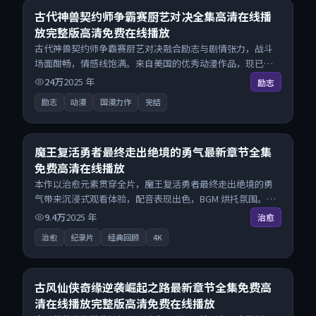
7.9
古代神兽契约师争霸赛厨艺对决全集高清在线播
放完整版高清免费在线播放
古代神兽契约师争霸赛厨艺对决融合励志与剧情张力，战斗
场面酣畅，情感线饱满。来自美国的优秀动漫作品，现已开
放无广告高清电影免费在线观看，一键秒播即点即看。
24万
2025
年
励志
励志
动漫
国漫力作
完结
23:21
8.1
魔王复活勇者最终走出绝境的勇气最新章节全集
免费高清在线播放
本作以治愈元素贯穿全片，魔王复活勇者最终走出绝境的勇
气带来沉浸式观看体验，配音表现出色，BGM 烘托氛围。来
自日本的优秀纪录片作品，搜索精准追剧顺滑，无广告高清
9.4万
2025
年
治愈
电影免费在线观看不打扰。
治愈
纪录片
经典回顾
4K
25:40
8.7
古风仙侠奇缘逆袭崛起之路最新章节全集免费高
清在线播放完整版高清免费在线播放