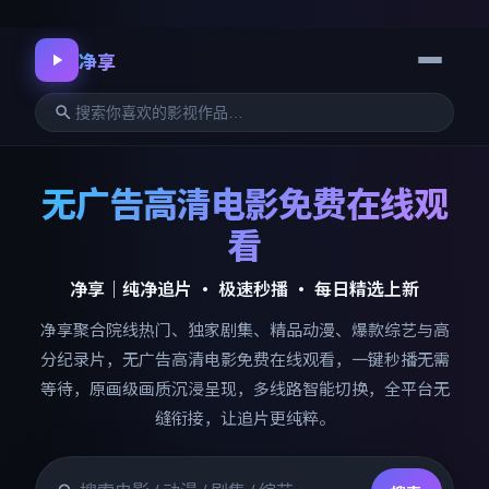
净享
无广告高清电影免费在线观
看
净享
｜纯净追片 · 极速秒播 · 每日精选上新
净享
聚合院线热门、独家剧集、精品动漫、爆款综艺与高
分纪录片，无广告高清电影免费在线观看，一键秒播无需
等待，原画级画质沉浸呈现，多线路智能切换，全平台无
缝衔接，让追片更纯粹。