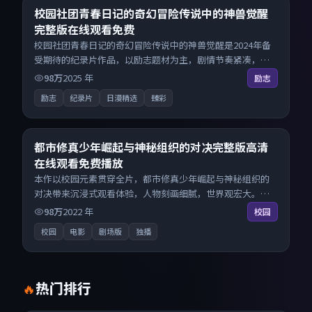
8.5
校园社团青春日记的奇幻冒险传说中的神兽觉醒
完整版在线观看免费
校园社团青春日记的奇幻冒险传说中的神兽觉醒是2024年备
受期待的纪录片作品，以励志题材为主，剧情节奏紧凑，反
转不断。来自美国的优秀纪录片作品，现已开放无广告高清
98万
2025
年
励志
电影免费在线观看，一键秒播即点即看。
励志
纪录片
日漫精选
臻彩
28:53
8.6
都市修真少年崛起与神秘组织的对决完整版高清
在线观看免费播放
本作以校园元素贯穿全片，都市修真少年崛起与神秘组织的
对决带来沉浸式观看体验，人物刻画细腻，世界观宏大。来
自英国的优秀电影作品，搜索精准追剧顺滑，无广告高清电
98万
2022
年
校园
影免费在线观看不打扰。
校园
电影
剧场版
独播
热门排行
🔥
23:27