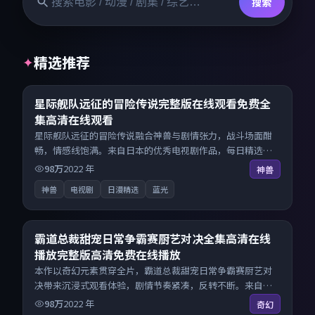
搜索
精选推荐
✦
23:27
9.2
星际舰队远征的冒险传说完整版在线观看免费全
集高清在线观看
星际舰队远征的冒险传说融合神兽与剧情张力，战斗场面酣
畅，情感线饱满。来自日本的优秀电视剧作品，每日精选上
新，免费畅享纯净观影空间，全平台无缝衔接。
98万
2022
年
神兽
神兽
电视剧
日漫精选
蓝光
25:32
8.9
霸道总裁甜宠日常争霸赛厨艺对决全集高清在线
播放完整版高清免费在线播放
本作以奇幻元素贯穿全片，霸道总裁甜宠日常争霸赛厨艺对
决带来沉浸式观看体验，剧情节奏紧凑，反转不断。来自美
国的优秀纪录片作品，搜索精准追剧顺滑，无广告高清电影
98万
2022
年
奇幻
免费在线观看不打扰。