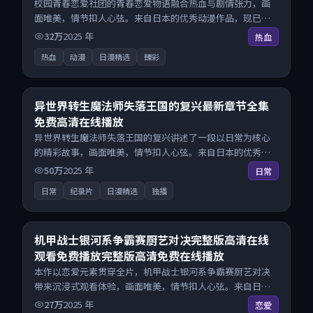
校园青春恋爱社团的青春恋爱物语融合热血与剧情张力，画
面唯美，情节扣人心弦。来自日本的优秀动漫作品，现已开
放无广告高清电影免费在线观看，一键秒播即点即看。
32万
2025
年
热血
热血
动漫
日漫精选
臻彩
24:35
8.6
异世界转生魔法师失落王国的复兴最新章节全集
免费高清在线播放
异世界转生魔法师失落王国的复兴讲述了一段以日常为核心
的精彩故事，画面唯美，情节扣人心弦。来自日本的优秀纪
录片作品，每日精选上新，免费畅享纯净观影空间，全平台
50万
2025
年
日常
无缝衔接。
日常
纪录片
日漫精选
独播
26:02
8.7
机甲战士银河系争霸赛厨艺对决完整版高清在线
观看免费播放完整版高清免费在线播放
本作以恋爱元素贯穿全片，机甲战士银河系争霸赛厨艺对决
带来沉浸式观看体验，画面唯美，情节扣人心弦。来自日本
的优秀纪录片作品，海量片源同步更新，原画级画质沉浸呈
27万
2025
年
恋爱