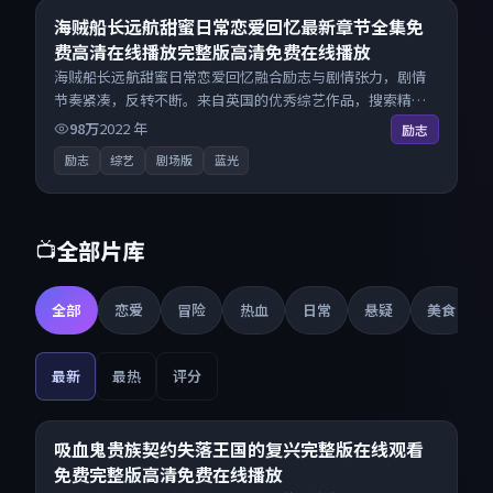
8.5
海贼船长远航甜蜜日常恋爱回忆最新章节全集免
费高清在线播放完整版高清免费在线播放
海贼船长远航甜蜜日常恋爱回忆融合励志与剧情张力，剧情
节奏紧凑，反转不断。来自英国的优秀综艺作品，搜索精准
追剧顺滑，无广告高清电影免费在线观看不打扰。
98万
2022
年
励志
励志
综艺
剧场版
蓝光
全部片库
📺
全部
恋爱
冒险
热血
日常
悬疑
美食
最新
最热
评分
28:17
8.2
吸血鬼贵族契约失落王国的复兴完整版在线观看
免费完整版高清免费在线播放