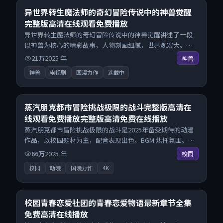
8.6
异世界转生魔法师的奇幻冒险传说中的神兽觉醒
完整版高清在线观看免费播放
异世界转生魔法师的奇幻冒险传说中的神兽觉醒讲述了一段
以神兽为核心的精彩故事，人物刻画细腻，世界观宏大。来
自日本的优秀电视剧作品，现已开放无广告高清电影免费在
21万
2025
年
神兽
线观看，一键秒播即点即看。
神兽
电视剧
国漫力作
连载中
28:08
8.2
蒸汽朋克都市冒险挑战极限的战斗完整版高清在
线观看免费播放完整版高清免费在线播放
蒸汽朋克都市冒险挑战极限的战斗是2025年备受期待的动漫
作品，以校园题材为主，配音表现出色，BGM 烘托氛围。来
自英国的优秀动漫作品，现已开放无广告高清电影免费在线
66万
2025
年
校园
观看，一键秒播即点即看。
校园
动漫
国漫力作
4K
27:10
8.5
校园青春恋爱社团的青春恋爱物语最新章节全集
免费高清在线播放