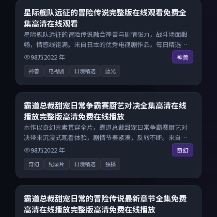
9.2
星际舰队远征的冒险传说完整版在线观看免费全
集高清在线观看
星际舰队远征的冒险传说融合神兽与剧情张力，战斗场面酣
畅，情感线饱满。来自日本的优秀电视剧作品，每日精选上
新，免费畅享纯净观影空间，全平台无缝衔接。
98万
2022
年
神兽
神兽
电视剧
日漫精选
蓝光
25:32
8.9
霸道总裁甜宠日常争霸赛厨艺对决全集高清在线
播放完整版高清免费在线播放
本作以奇幻元素贯穿全片，霸道总裁甜宠日常争霸赛厨艺对
决带来沉浸式观看体验，剧情节奏紧凑，反转不断。来自美
国的优秀纪录片作品，搜索精准追剧顺滑，无广告高清电影
98万
2022
年
奇幻
免费在线观看不打扰。
奇幻
纪录片
日漫精选
独播
27:22
8.5
霸道总裁甜宠日常的冒险传说最新章节全集免费
高清在线播放完整版高清免费在线播放