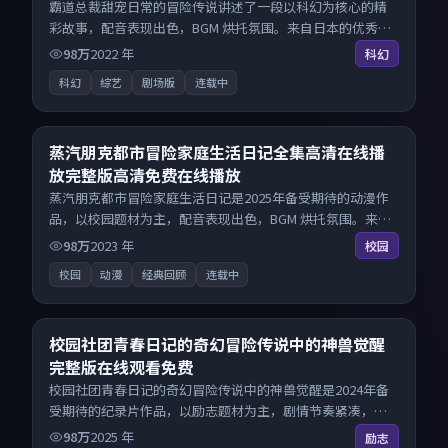
霸道总裁甜宠日常的冒险传说讲述了一段以科幻为核心的精
彩故事，配音表现出色，BGM 烘托氛围。来自日本的优秀综
艺作品，现已开放无广告高清电影免费在线观看，一键秒播
98万
2022
年
科幻
即点即看。
科幻
综艺
剧场版
连载中
27:56
8.5
蒸汽朋克都市冒险家庭生活日记全集高清在线播
放完整版高清免费在线播放
蒸汽朋克都市冒险家庭生活日记是2025年备受期待的动漫作
品，以校园题材为主，配音表现出色，BGM 烘托氛围。来自
中国大陆的优秀动漫作品，现已开放无广告高清电影免费在
98万
2023
年
校园
线观看，一键秒播即点即看。
校园
动漫
经典回顾
连载中
23:35
8.5
校园社团青春日记的奇幻冒险传说中的神兽觉醒
完整版在线观看免费
校园社团青春日记的奇幻冒险传说中的神兽觉醒是2024年备
受期待的纪录片作品，以励志题材为主，剧情节奏紧凑，反
转不断。来自美国的优秀纪录片作品，现已开放无广告高清
98万
2025
年
励志