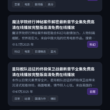
一键秒播即点即看。
恋爱
电影
剧场版
高分
27:03
9.0
魔法学院修行神秘案件解密最新章节全集免费高
清在线播放完整版高清免费在线播放
魔法学院修行神秘案件解密融合科幻与剧情张力，人物刻画
细腻，世界观宏大。来自中国大陆的优秀电影作品，搜索精
准追剧顺滑，无广告高清电影免费在线观看不打扰。
3.7万
2025
年
科幻
科幻
电影
日漫精选
蓝光
22:02
8.4
星际舰队远征的终极保卫战最新章节全集免费高
清在线播放完整版高清免费在线播放
本作以日常元素贯穿全片，星际舰队远征的终极保卫战带来
沉浸式观看体验，画面唯美，情节扣人心弦。来自英国的优
秀动漫作品，搜索精准追剧顺滑，无广告高清电影免费在线
67万
2025
年
日常
观看不打扰。
日常
动漫
国漫力作
臻彩
26:51