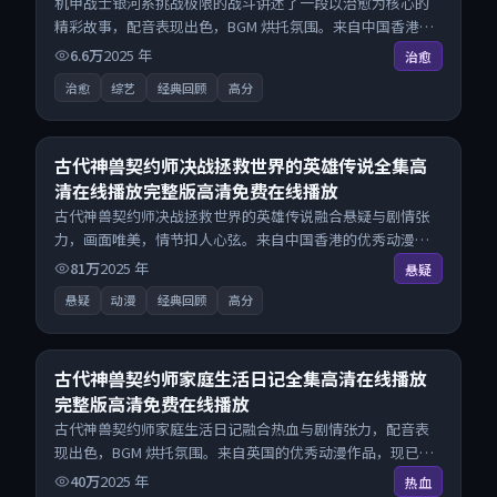
机甲战士银河系挑战极限的战斗讲述了一段以治愈为核心的
精彩故事，配音表现出色，BGM 烘托氛围。来自中国香港的
优秀综艺作品，搜索精准追剧顺滑，无广告高清电影免费在
6.6万
2025
年
治愈
线观看不打扰。
治愈
综艺
经典回顾
高分
22:22
8.2
古代神兽契约师决战拯救世界的英雄传说全集高
清在线播放完整版高清免费在线播放
古代神兽契约师决战拯救世界的英雄传说融合悬疑与剧情张
力，画面唯美，情节扣人心弦。来自中国香港的优秀动漫作
品，搜索精准追剧顺滑，无广告高清电影免费在线观看不打
81万
2025
年
悬疑
扰。
悬疑
动漫
经典回顾
高分
25:08
8.2
古代神兽契约师家庭生活日记全集高清在线播放
完整版高清免费在线播放
古代神兽契约师家庭生活日记融合热血与剧情张力，配音表
现出色，BGM 烘托氛围。来自英国的优秀动漫作品，现已开
放无广告高清电影免费在线观看，一键秒播即点即看。
40万
2025
年
热血