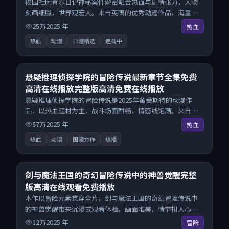
校园社团青春日记神秘案件解密融合热血与剧情张力，人物
刻画细腻，世界观宏大。来自英国的优秀动漫作品，海量片
源同步更新，原画级画质沉浸呈现，多线路智能切换不卡
25万
2025
年
热血
顿。
热血
动漫
日漫精选
连载中
27:02
8.3
悬疑推理侦探学院的冒险传说最新章节全集免费
高清在线播放完整版高清免费在线播放
悬疑推理侦探学院的冒险传说是2025年备受期待的动漫作
品，以热血题材为主，战斗场面酣畅，情感线饱满。来自英
国的优秀动漫作品，海量片源同步更新，原画级画质沉浸呈
57万
2025
年
热血
现，多线路智能切换不卡顿。
热血
动漫
国漫力作
热播
24:12
8.7
剑与魔法王国的奇幻冒险传说中的神兽觉醒完整
版高清在线观看免费播放
本作以冒险元素贯穿全片，剑与魔法王国的奇幻冒险传说中
的神兽觉醒带来沉浸式观看体验，画面唯美，情节扣人心
弦。来自日本的优秀动漫作品，海量片源同步更新，原画级
12万
2025
年
冒险