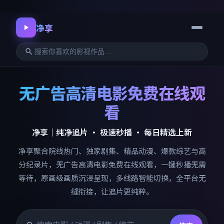
净享
无广告高清电影免费在线观
看
净享
｜纯净追片 · 极速秒播 · 每日精选上新
净享
聚合院线热门、独家剧集、精品动漫、爆款综艺与高
分纪录片，无广告高清电影免费在线观看，一键秒播无需
等待，原画级画质沉浸呈现，多线路智能切换，全平台无
缝衔接，让追片更纯粹。