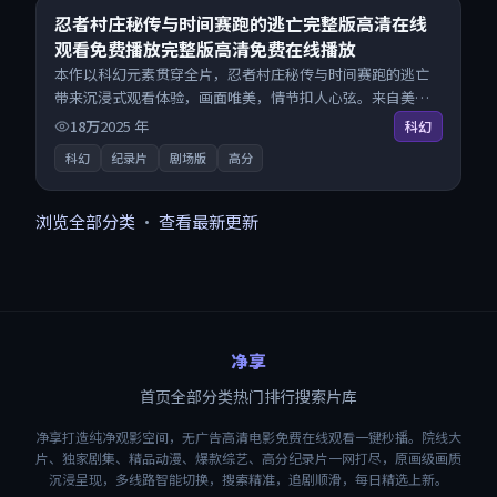
8.4
忍者村庄秘传与时间赛跑的逃亡完整版高清在线
观看免费播放完整版高清免费在线播放
本作以科幻元素贯穿全片，忍者村庄秘传与时间赛跑的逃亡
带来沉浸式观看体验，画面唯美，情节扣人心弦。来自美国
的优秀纪录片作品，搜索精准追剧顺滑，无广告高清电影免
18万
2025
年
科幻
费在线观看不打扰。
科幻
纪录片
剧场版
高分
浏览全部分类
·
查看最新更新
净享
首页
全部分类
热门排行
搜索片库
净享
打造纯净观影空间，无广告高清电影免费在线观看一键秒播。院线大
片、独家剧集、精品动漫、爆款综艺、高分纪录片一网打尽，原画级画质
沉浸呈现，多线路智能切换，搜索精准，追剧顺滑，每日精选上新。