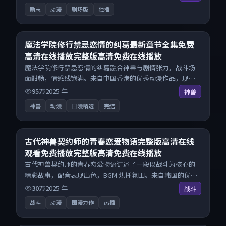
接。
励志
动漫
剧场版
独播
27:26
9.1
魔法学院修行禁忌恋情的纠葛最新章节全集免费
高清在线播放完整版高清免费在线播放
魔法学院修行禁忌恋情的纠葛融合神兽与剧情张力，战斗场
面酣畅，情感线饱满。来自中国香港的优秀动漫作品，现已
开放无广告高清电影免费在线观看，一键秒播即点即看。
95万
2025
年
神兽
神兽
动漫
日漫精选
完结
27:05
8.9
古代神兽契约师的青春恋爱物语完整版高清在线
观看免费播放完整版高清免费在线播放
古代神兽契约师的青春恋爱物语讲述了一段以战斗为核心的
精彩故事，配音表现出色，BGM 烘托氛围。来自韩国的优秀
动漫作品，现已开放无广告高清电影免费在线观看，一键秒
30万
2025
年
战斗
播即点即看。
战斗
动漫
国漫力作
热播
26:29